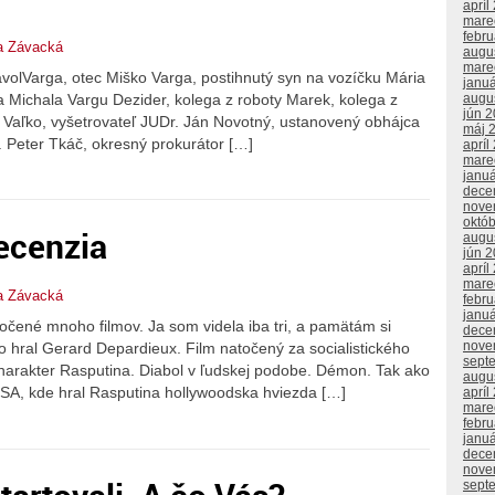
apríl
mare
febr
a Závacká
augu
mare
avolVarga, otec Miško Varga, postihnutý syn na vozíčku Mária
janu
 Michala Vargu Dezider, kolega z roboty Marek, kolega z
augu
jún 
or Vaľko, vyšetrovateľ JUDr. Ján Novotný, ustanovený obhájca
máj 
 Peter Tkáč, okresný prokurátor […]
apríl
mare
janu
dece
nove
októ
ecenzia
augu
jún 
apríl
mare
a Závacká
febr
janu
točené mnoho filmov. Ja som videla iba tri, a pamätám si
dece
nove
o hral Gerard Depardieux. Film natočený za socialistického
sept
charakter Rasputina. Diabol v ľudskej podobe. Démon. Tak ako
augu
ii USA, kde hral Rasputina hollywoodska hviezda […]
apríl
mare
febr
janu
dece
nove
sept