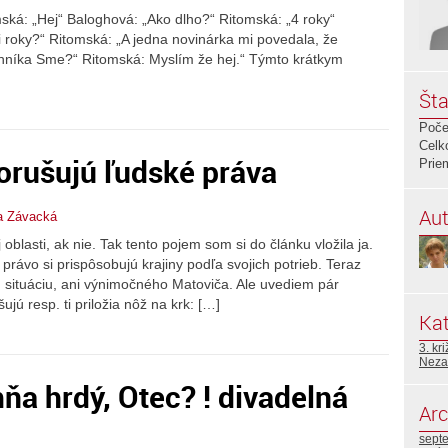
mská: „Hej“ Baloghová: „Ako dlho?“ Ritomská: „4 roky“
i roky?“ Ritomská: „A jedna novinárka mi povedala, že
nníka Sme?“ Ritomská: Myslím že hej.“ Týmto krátkym
Šta
Poče
Celk
orušujú ľudské práva
Prie
Aut
a Závacká
oblasti, ak nie. Tak tento pojem som si do článku vložila ja.
právo si prispôsobujú krajiny podľa svojich potrieb. Teraz
situáciu, ani výnimočného Matoviča. Ale uvediem pár
jú resp. ti priložia nôž na krk: […]
Kat
3. kr
Neza
ňa hrdý, Otec? ! divadelná
Arc
sept