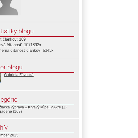
tistiky blogu
t článkov: 169
ová čítanosť: 1071892x
merná čítanosť článkov: 6343x
or blogu
Gabriela Závacká
egórie
ižiacka výprava – Krvavý kúpeľ v Akre
(1)
radené
(169)
hív
ember 2025