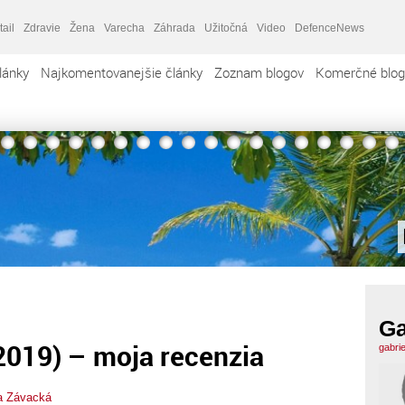
tail
Zdravie
Žena
Varecha
Záhrada
Užitočná
Video
DefenceNews
lánky
Najkomentovanejšie články
Zoznam blogov
Komerčné blog
Ga
 2019) – moja recenzia
gabri
a Závacká