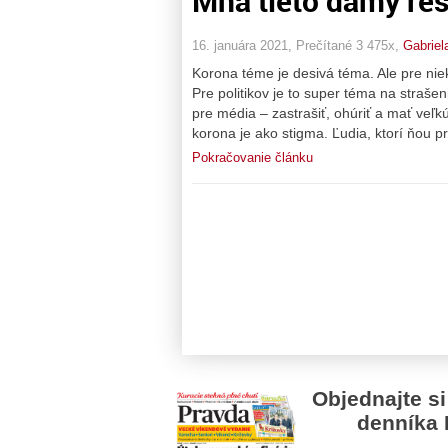
Mňa tieto dámy reš
16. januára 2021, Prečítané 3 475x,
Gabriel
Korona téme je desivá téma. Ale pre niek
Pre politikov je to super téma na straše
pre média – zastrašiť, ohúriť a mať veľk
korona je ako stigma. Ľudia, ktorí ňou pr
Pokračovanie článku
Objednajte si
denníka 