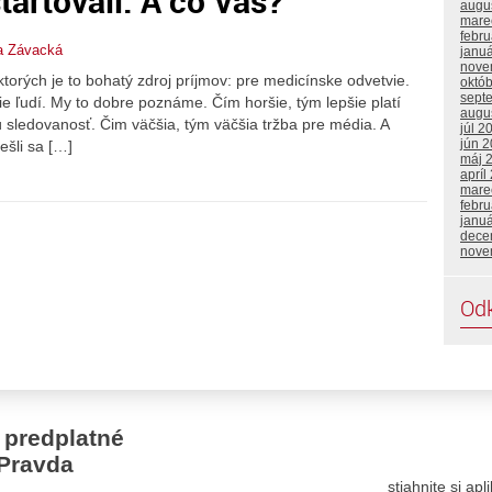
tartovali. A čo Vás?
augu
mare
febr
a Závacká
janu
nove
torých je to bohatý zdroj príjmov: pre medicínske odvetvie.
októ
sept
nie ľudí. My to dobre poznáme. Čím horšie, tým lepšie platí
augu
ú sledovanosť. Čim väčšia, tým väčšia tržba pre média. A
júl 2
jún 
ešli sa […]
máj 
apríl
mare
febru
janu
dece
nove
Od
 predplatné
Pravda
stiahnite si ap