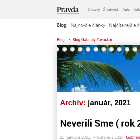
Správy
Športweb
Auto
Kok
Blog
Najnovšie články
Najčítanejšie č
Blog
>
Blog Gabriely Závackej
Archív:
január, 2021
Neverili Sme ( rok
25. januára 2021, Prečítané 2 131x,
Gabriel