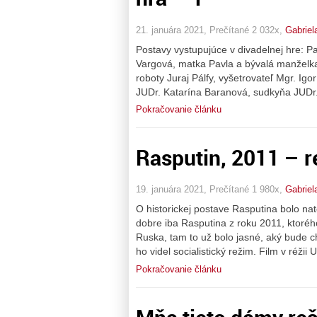
21. januára 2021, Prečítané 2 032x,
Gabriel
Postavy vystupujúce v divadelnej hre: P
Vargová, matka Pavla a bývalá manželka
roboty Juraj Pálfy, vyšetrovateľ Mgr. Ig
JUDr. Katarína Baranová, sudkyňa JUDr.
Pokračovanie článku
Rasputin, 2011 – r
19. januára 2021, Prečítané 1 980x,
Gabriel
O historickej postave Rasputina bolo na
dobre iba Rasputina z roku 2011, ktoréh
Ruska, tam to už bolo jasné, aký bude 
ho videl socialistický režim. Film v réž
Pokračovanie článku