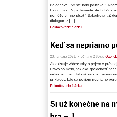
Baloghová: „Vy ste bola politička?“ Rito
Baloghová: „V parlamente ste bola? štyr
nemôže o mne písať.“ Baloghová: „Z de
dialógom z […]
Pokračovanie článku
Keď sa nepriamo p
23. januára 2021, Prečítané 2 897x,
Gabriel
Ak existuje vôbec takýto pojem v právnej 
Právo sa mení, tak ako spoločnosť, teda 
nekomentujem túto skoro rok výnimočnú 
príkladov, kde sa poviem nepriamo porušu
Pokračovanie článku
Si už konečne na m
hra – 1