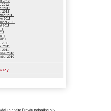
st 2012
c 2012
uár 2012
ár 2012
mber 2011
ber 2011
ember 2011
st 2011
011
2011
2011
 2011
c 2011
ár 2011
ár 2011
mber 2010
mber 2010
kazy
likáciu a čítajte Pravdu pohodlne aj v