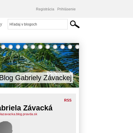
Registrácia
Prihlásenie
y
Blog Gabriely Závackej
RSS
briela Závacká
elazavacka.blog.pravda.sk