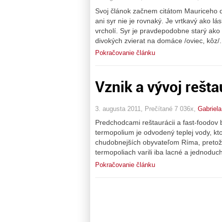
Svoj článok začnem citátom Mauriceho d
ani syr nie je rovnaký. Je vrtkavý ako lá
vrcholí. Syr je pravdepodobne starý ako 
divokých zvierat na domáce /oviec, kôz/
Pokračovanie článku
Vznik a vývoj rešta
3. augusta 2011, Prečítané 7 036x,
Gabriel
Predchodcami reštaurácii a fast-foodov b
termopolium je odvodený teplej vody, kto
chudobnejších obyvateľom Ríma, pretož
termopoliach varili iba lacné a jednoduc
Pokračovanie článku