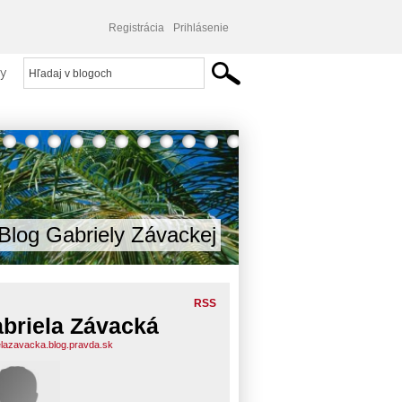
Registrácia
Prihlásenie
y
Blog Gabriely Závackej
RSS
briela Závacká
elazavacka.blog.pravda.sk