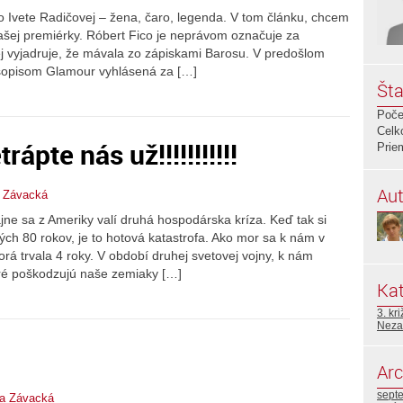
o Ivete Radičovej – žena, čaro, legenda. V tom článku, chcem
našej premiérky. Róbert Fico je neprávom označuje za
 vyjadruje, že mávala zo zápiskami Barosu. V predošlom
asopisom Glamour vyhlásená za […]
Šta
Poče
Celk
ápte nás už!!!!!!!!!!!
Prie
Aut
a Závacká
jne sa z Ameriky valí druhá hospodárska kríza. Keď tak si
ch 80 rokov, je to hotová katastrofa. Ako mor sa k nám v
rá trvala 4 roky. V období druhej svetovej vojny, k nám
oré poškodzujú naše zemiaky […]
Kat
3. kr
Neza
Arc
sept
la Závacká