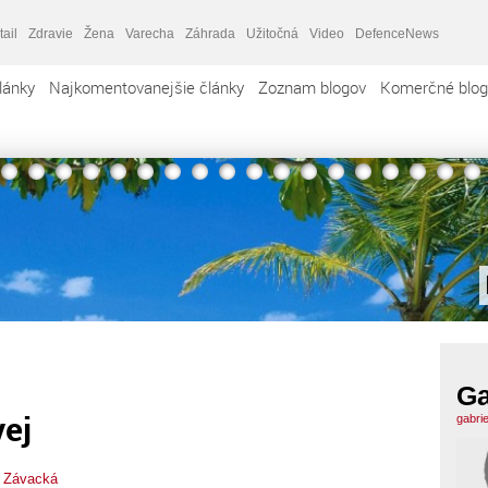
tail
Zdravie
Žena
Varecha
Záhrada
Užitočná
Video
DefenceNews
lánky
Najkomentovanejšie články
Zoznam blogov
Komerčné blog
Ga
vej
gabri
a Závacká