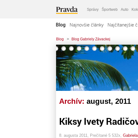
Správy
Športweb
Auto
Kok
Blog
Najnovšie články
Najčítanejšie č
Blog
>
Blog Gabriely Závackej
Archív:
august, 2011
Kiksy Ivety Radičo
8. augusta 2011, Prečítané 5 532x,
Gabriel