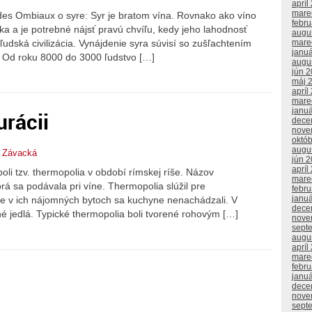
apríl
mare
es Ombiaux o syre: Syr je bratom vína. Rovnako ako víno
febr
ska a je potrebné nájsť pravú chvíľu, kedy jeho lahodnosť
augu
ľudská civilizácia. Vynájdenie syra súvisí so zušľachtením
mare
janu
. Od roku 8000 do 3000 ľudstvo […]
augu
jún 
máj 
apríl
mare
janu
urácii
dece
nove
októ
augu
a Závacká
jún 
apríl
oli tzv. thermopolia v období rímskej ríše. Názov
mare
rá sa podávala pri víne. Thermopolia slúžil pre
febr
janu
e v ich nájomných bytoch sa kuchyne nenachádzali. V
dece
hé jedlá. Typické thermopolia boli tvorené rohovým […]
nove
sept
augu
apríl
mare
febr
janu
dece
nove
sept