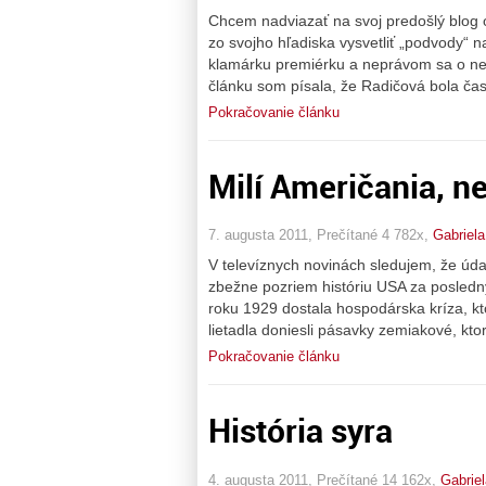
Chcem nadviazať na svoj predošlý blog 
zo svojho hľadiska vysvetliť „podvody“ 
klamárku premiérku a neprávom sa o nej
článku som písala, že Radičová bola č
Pokračovanie článku
Milí Američania, netr
7. augusta 2011, Prečítané 4 782x,
Gabriel
V televíznych novinách sledujem, že úda
zbežne pozriem históriu USA za posledný
roku 1929 dostala hospodárska kríza, kto
lietadla doniesli pásavky zemiakové, kt
Pokračovanie článku
História syra
4. augusta 2011, Prečítané 14 162x,
Gabrie