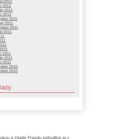
st 2012
c 2012
uár 2012
ár 2012
mber 2011
ber 2011
ember 2011
st 2011
011
2011
2011
 2011
c 2011
ár 2011
ár 2011
mber 2010
mber 2010
kazy
likáciu a čítajte Pravdu pohodlne aj v