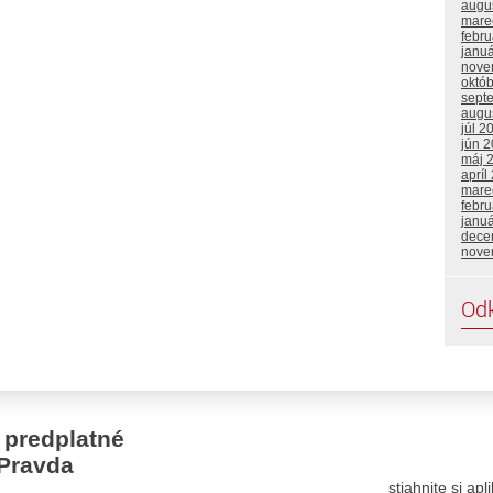
augu
mare
febr
janu
nove
októ
sept
augu
júl 2
jún 
máj 
apríl
mare
febru
janu
dece
nove
Od
 predplatné
Pravda
stiahnite si ap