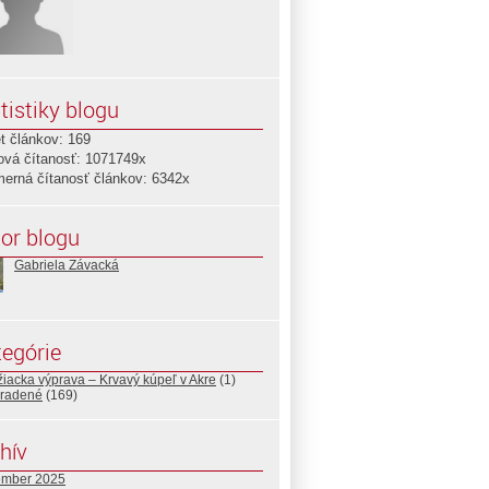
tistiky blogu
t článkov: 169
ová čítanosť: 1071749x
merná čítanosť článkov: 6342x
or blogu
Gabriela Závacká
egórie
ižiacka výprava – Krvavý kúpeľ v Akre
(1)
radené
(169)
hív
ember 2025