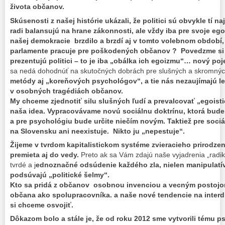
života občanov.
Skúsenosti z našej histórie ukázali, že politici sú obvykle tí na
radi balansujú na hrane zákonnosti, ale vždy iba pre svoje egois
našej demokracie brzdilo a brzdí aj v tomto volebnom období,
parlamente pracuje pre poškodených občanov ? Povedzme si 
prezentujú politici – to je iba „obálka ich egoizmu“… nový po
sa nedá dohodnúť na skutočných dobrách pre slušných a skromnýc
metódy aj „koreňových psychológov“, a tie nás nezaujímajú 
v osobných tragédiách občanov.
My chceme zjednotiť silu slušných ľudí a prevalcovať „egoisti
naša idea. Vypracovávame novú sociálnu doktrínu, ktorá bude 
a pre psychológiu bude určite niečím novým. Taktiež pre sociá
na Slovensku ani neexistuje. Nikto ju „nepestuje“.
Žijeme v tvrdom kapitalistickom systéme zvieracieho prirodze
premieta aj do vedy.
Preto ak sa Vám zdajú naše vyjadrenia „radiká
tvrdé a j
ednoznačné odsúdenie každého zla, nielen manipulatív
podsúvajú „politické šelmy“.
Kto sa pridá z občanov osobnou invenciou a vecným postoj
občana ako spolupracovníka. a naše nové tendencie na inter
si chceme osvojiť.
Dôkazom bolo a stále je, že od roku 2012 sme vytvorili tému ps