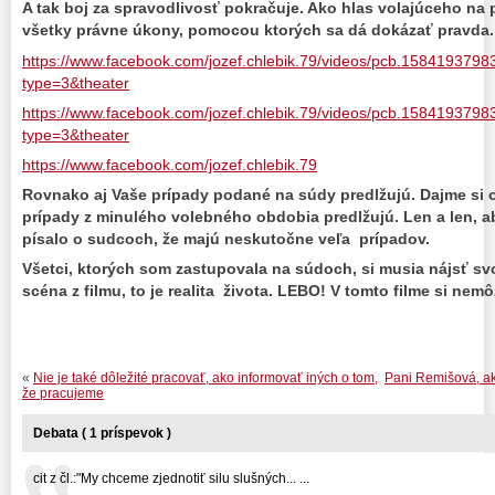
A tak boj za spravodlivosť pokračuje. Ako hlas volajúceho na
všetky právne úkony, pomocou ktorých sa dá dokázať pravda.
https://www.facebook.com/jozef.chlebik.79/videos/pcb.15841937
type=3&theater
https://www.facebook.com/jozef.chlebik.79/videos/pcb.15841937
type=3&theater
https://www.facebook.com/jozef.chlebik.79
Rovnako aj Vaše prípady podané na súdy predlžujú. Dajme si 
prípady z minulého volebného obdobia predlžujú. Len a len, a
písalo o sudcoch, že majú neskutočne veľa prípadov.
Všetci, ktorých som zastupovala na súdoch, si musia nájsť svo
scéna z filmu, to je realita života. LEBO! V tomto filme si n
«
Nie je také dôležité pracovať, ako informovať iných o tom,
Pani Remišová, ak
že pracujeme
Debata ( 1 príspevok )
cit z čl.:"My chceme zjednotiť silu slušných... ...