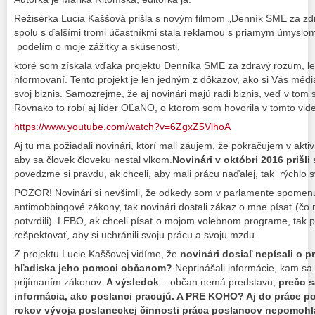
Režisérka Lucia Kaššová prišla s novým filmom „Denník SME za zd
spolu s ďalšími tromi účastníkmi stala reklamou s priamym úmyslom
podelím o moje zážitky a skúsenosti,
ktoré som získala vďaka projektu Denníka SME za zdravý rozum, leb
nformovaní. Tento projekt je len jedným z dôkazov, ako si Vás média
svoj biznis. Samozrejme, že aj novinári majú radi biznis, veď v tom
Rovnako to robí aj líder OĽaNO, o ktorom som hovorila v tomto vid
https://www.youtube.com/watch?v=6ZgxZ5VlhoA
Aj tu ma požiadali novinári, ktorí mali záujem, že pokračujem v akti
aby sa človek človeku nestal vlkom.
Novinári v októbri 2016 prišl
povedzme si pravdu, ak chceli, aby mali prácu naďalej, tak rýchlo s
POZOR! Novinári si nevšimli, že odkedy som v parlamente spomen
antimobbingové zákony, tak novinári dostali zákaz o mne písať (čo mi
potvrdili). LEBO, ak chceli písať o mojom volebnom programe, tak 
rešpektovať, aby si uchránili svoju prácu a svoju mzdu.
Z projektu Lucie Kaššovej vidíme, že
novinári dosiaľ nepísali o p
hľadiska jeho pomoci občanom?
Neprinášali informácie, kam s
prijímaním zákonov.
A výsledok
– občan nemá predstavu,
prečo s
informácia, ako poslanci pracujú. A PRE KOHO? Aj do práce po
rokov vývoja poslaneckej činnosti práca poslancov nepomohla 