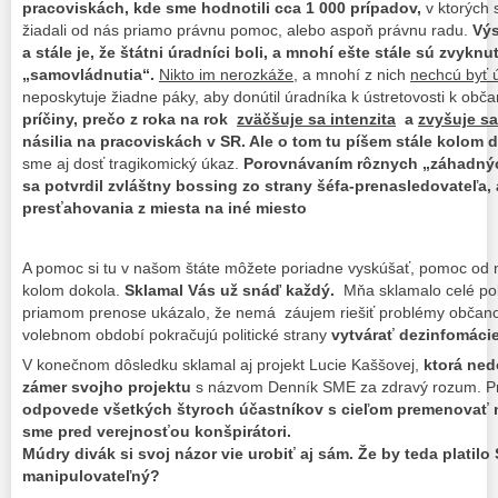
pracoviskách, kde sme hodnotili cca 1 000 prípadov,
v ktorých 
žiadali od nás priamo právnu pomoc, alebo aspoň právnu radu.
Vý
a stále je, že štátni úradníci boli, a mnohí ešte stále sú zvyk
„samovládnutia“.
Nikto im nerozkáže
, a mnohí z nich
nechcú byť ú
neposkytuje žiadne páky, aby donútil úradníka k ústretovosti k obč
príčiny, prečo z roka na rok
zväčšuje sa intenzita
a
zvyšuje sa
násilia na pracoviskách v SR. Ale o tom tu píšem stále kolom 
sme aj dosť tragikomický úkaz.
Porovnávaním rôznych „záhadný
sa potvrdil zvláštny bossing zo strany šéfa-prenasledovateľa,
presťahovania z miesta na iné miesto
A pomoc si tu v našom štáte môžete poriadne vyskúšať, pomoc od ni
kolom dokola.
Sklamal Vás už snáď každý.
Mňa sklamalo celé pol
priamom prenose ukázalo, že nemá záujem riešiť problémy občanov. 
volebnom období pokračujú politické strany
vytvárať dezinfomácie
V konečnom dôsledku sklamal aj projekt Lucie Kaššovej,
ktorá ned
zámer svojho projektu
s názvom Denník SME za zdravý rozum. P
odpovede všetkých štyroch účastníkov s cieľom premenovať n
sme pred verejnosťou konšpirátori.
Múdry divák si svoj názor vie urobiť aj sám. Že by teda platilo
manipulovateľný?