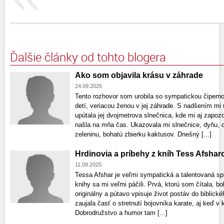
Ďalšie články od tohto blogera
Ako som objavila krásu v záhrade
24.09.2025
Tento rozhovor som urobila so sympatickou čipern
detí, veriacou ženou v jej záhrade. S nadšením mi
upútala jej dvojmetrova slnečnica, kde mi aj zapozo
našla na mňa čas. Ukazovala mi slnečnice, dyňu, cv
zeleninu, bohatú zbierku kaktusov. Dnešný [...]
Hrdinovia a príbehy z kníh Tess Afshar
11.09.2025
Tessa Afshar je veľmi sympatická a talentovaná spi
knihy sa mi veľmi páčili. Prvá, ktorú som čítala, 
originálny a pútavo vpisuje život postáv do biblic
zaujala časť o stretnutí bojovníka karate, aj keď v
Dobrodružstvo a humor tam [...]