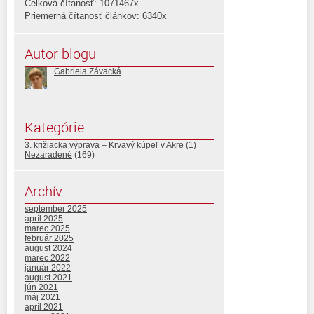
Celková čítanosť: 1071467x
Priemerná čítanosť článkov: 6340x
Autor blogu
Gabriela Závacká
Kategórie
3. križiacka výprava – Krvavý kúpeľ v Akre
(1)
Nezaradené
(169)
Archív
september 2025
apríl 2025
marec 2025
február 2025
august 2024
marec 2022
január 2022
august 2021
jún 2021
máj 2021
apríl 2021