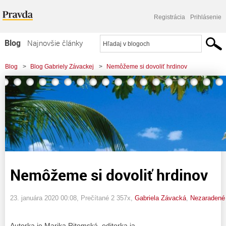
Registrácia
Prihlásenie
Blog
Najnovšie články
Najčítanejšie články
Blog
>
Blog Gabriely Závackej
>
Nemôžeme si dovoliť hrdinov
Najkomentovanejšie články
Zoznam blogov
Komerčné blogy
Nemôžeme si dovoliť hrdinov
23. januára 2020 00:08
, Prečítané 2 357x,
Gabriela Závacká
,
Nezaradené
Autorka je Marika Ritomská, editorka ja.