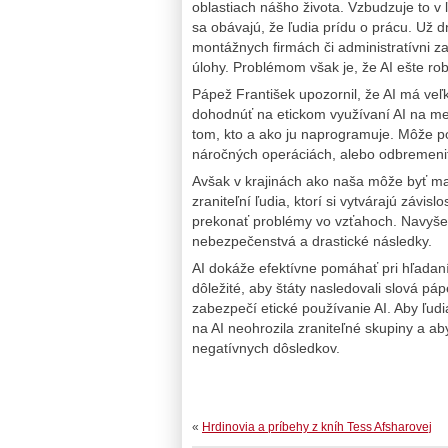
oblastiach nášho života. Vzbudzuje to v ľ
sa obávajú, že ľudia prídu o prácu. Už dn
montážnych firmách či administratívni z
úlohy. Problémom však je, že AI ešte rob
Pápež František upozornil, že AI má veľk
dohodnúť na etickom využívaní AI na medz
tom, kto a ako ju naprogramuje. Môže po
náročných operáciách, alebo odbremeniť 
Avšak v krajinách ako naša môže byť ma
zraniteľní ľudia, ktorí si vytvárajú záv
prekonať problémy vo vzťahoch. Navyše,
nebezpečenstvá a drastické následky.
AI dokáže efektívne pomáhať pri hľadaní i
dôležité, aby štáty nasledovali slová p
zabezpečí etické používanie AI. Aby ľud
na AI neohrozila zraniteľné skupiny a ab
negatívnych dôsledkov.
«
Hrdinovia a príbehy z kníh Tess Afsharovej