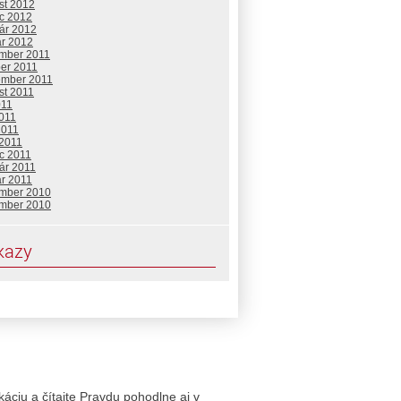
st 2012
c 2012
uár 2012
ár 2012
mber 2011
ber 2011
ember 2011
st 2011
011
2011
2011
 2011
c 2011
ár 2011
ár 2011
mber 2010
mber 2010
kazy
likáciu a čítajte Pravdu pohodlne aj v