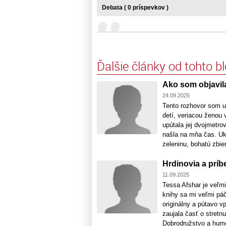
Debata ( 0 príspevkov )
Ďalšie články od tohto b
Ako som objavil
24.09.2025
Tento rozhovor som u
detí, veriacou ženou 
upútala jej dvojmetro
našla na mňa čas. Uka
zeleninu, bohatú zbie
Hrdinovia a príb
11.09.2025
Tessa Afshar je veľmi
knihy sa mi veľmi páč
originálny a pútavo v
zaujala časť o stretn
Dobrodružstvo a humor