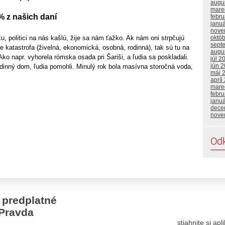
augu
mare
 z našich daní
febr
janu
nove
októ
u, politici na nás kašlú, žije sa nám ťažko. Ak nám oni strpčujú
sept
je katastrofa (živelná, ekonomická, osobná, rodinná), tak sú tu na
augu
Ako napr. vyhorela rómska osada pri Šariši, a ľudia sa poskladali.
júl 2
jún 
 rodinný dom, ľudia pomohli. Minulý rok bola masívna storočná voda,
máj 
apríl
mare
febru
janu
dece
nove
Od
 predplatné
Pravda
stiahnite si ap