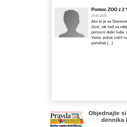
Pomoc ZOO z 2 %
25.04.2025
Ako to je na Slovensk
život, tak keď sa ude
pomocní dobrí ľudia. 
Vietor, požiar zničil
pomáhali [...]
Objednajte si
denníka 