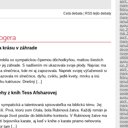
apríl
mare
febr
augu
Celá debata
|
RSS tejto debaty
mare
janu
augu
jún 
máj 
logera
apríl
mare
janu
a krásu v záhrade
dece
nove
októ
robila so sympatickou čipernou dôchodkyňou, matkou šiestich
augu
v jej záhrade. S nadšením mi ukazovala svoje plody. Najviac ma
jún 
apríl
va slnečnica, kde mi aj zapozovala. Napriek svojej výťaženosti si
mare
zovala mi slnečnice, dyňu, cviklu, jedlé kvety, mrvku a inú
febr
janu
rku kaktusov. Dnešný [...]
dece
nove
ehy z kníh Tess Afsharovej
sept
augu
apríl
 sympatická a talentovaná spisovateľka na biblickú tému. Jej
mare
febr
ili. Prvá, ktorú som čítala, bola Rubínová žatva. Každý román je
janu
pisuje život postáv do biblického kontextu. V Rubínovej žatve ma
dece
utí bojovníka karate, aj keď v knihe o karate priamo nehovoria.
nove
sept
 tam [...]