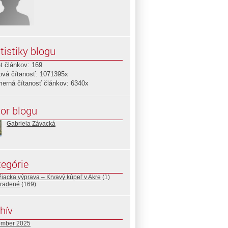
tistiky blogu
t článkov: 169
ová čítanosť: 1071395x
merná čítanosť článkov: 6340x
or blogu
Gabriela Závacká
egórie
ižiacka výprava – Krvavý kúpeľ v Akre
(1)
radené
(169)
hív
ember 2025