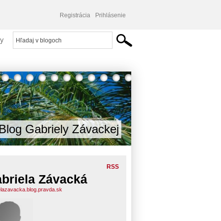
Registrácia
Prihlásenie
y
Blog Gabriely Závackej
RSS
briela Závacká
elazavacka.blog.pravda.sk