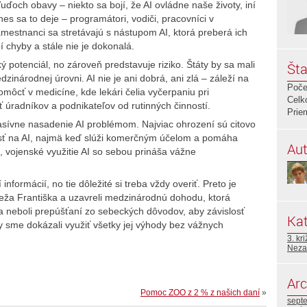
uďoch obavy – niekto sa bojí, že AI ovládne naše životy, iní
es sa to deje – programátori, vodiči, pracovníci v
amestnanci sa stretávajú s nástupom AI, ktorá preberá ich
í chyby a stále nie je dokonalá.
ý potenciál, no zároveň predstavuje riziko. Štáty by sa mali
Šta
inárodnej úrovni. AI nie je ani dobrá, ani zlá – záleží na
Poče
môcť v medicíne, kde lekári čelia vyčerpaniu pri
Celk
úradníkov a podnikateľov od rutinných činností.
Prie
sívne nasadenie AI problémom. Najviac ohrození sú citovo
islosť na AI, najmä keď slúži komerčným účelom a pomáha
Aut
 vojenské využitie AI so sebou prináša vážne
nformácií, no tie dôležité si treba vždy overiť. Preto je
ápeža Františka a uzavreli medzinárodnú dohodu, ktorá
ia neboli prepúšťaní zo sebeckých dôvodov, aby závislosť
Kat
y sme dokázali využiť všetky jej výhody bez vážnych
3. kr
Neza
Arc
Pomoc ZOO z 2 % z našich daní
»
sept