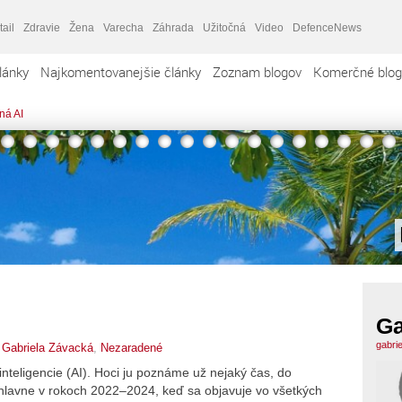
tail
Zdravie
Žena
Varecha
Záhrada
Užitočná
Video
DefenceNews
lánky
Najkomentovanejšie články
Zoznam blogov
Komerčné blog
ná AI
Ga
gabri
,
Gabriela Závacká
,
Nezaradené
nteligencie (AI). Hoci ju poznáme už nejaký čas, do
 hlavne v rokoch 2022–2024, keď sa objavuje vo všetkých