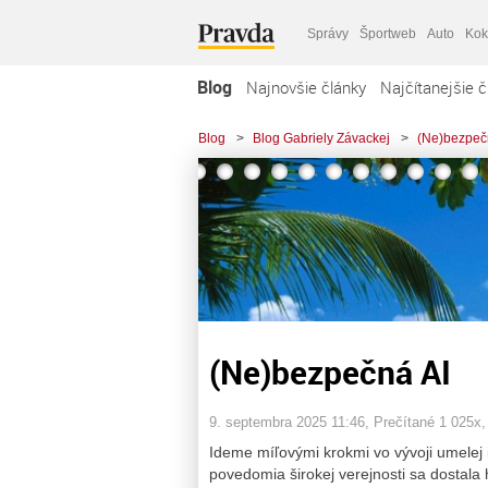
Správy
Športweb
Auto
Kok
Blog
Najnovšie články
Najčítanejšie č
Blog
>
Blog Gabriely Závackej
>
(Ne)bezpeč
(Ne)bezpečná AI
9. septembra 2025 11:46
, Prečítané 1 025x
Ideme míľovými krokmi vo vývoji umelej i
povedomia širokej verejnosti sa dostala