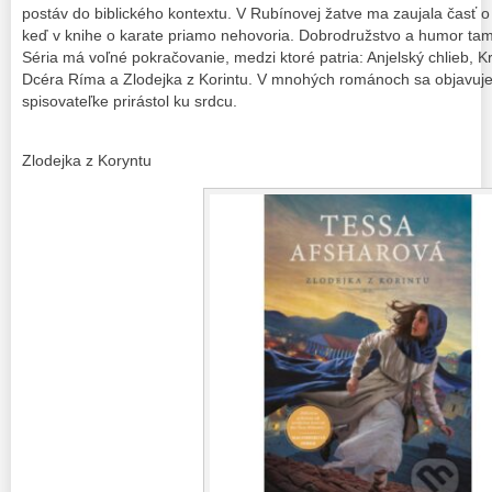
postáv do biblického kontextu. V Rubínovej žatve ma zaujala časť o s
keď v knihe o karate priamo nehovoria. Dobrodružstvo a humor ta
Séria má voľné pokračovanie, medzi ktoré patria: Anjelský chlieb, Kr
Dcéra Ríma a Zlodejka z Korintu. V mnohých románoch sa objavuje 
spisovateľke prirástol ku srdcu.
Zlodejka z Koryntu