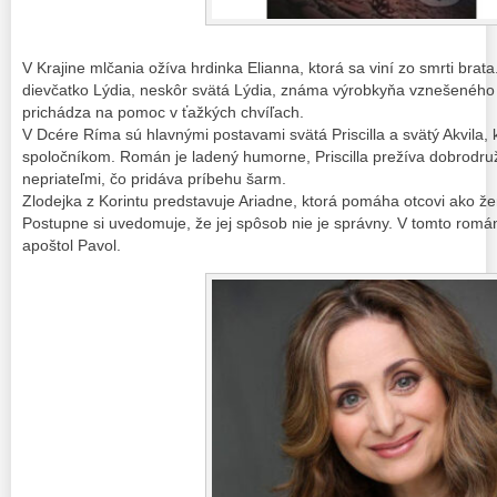
V Krajine mlčania ožíva hrdinka Elianna, ktorá sa viní zo smrti brata
dievčatko Lýdia, neskôr svätá Lýdia, známa výrobkyňa vznešeného p
prichádza na pomoc v ťažkých chvíľach.
V Dcére Ríma sú hlavnými postavami svätá Priscilla a svätý Akvila, 
spoločníkom. Román je ladený humorne, Priscilla prežíva dobrodružs
nepriateľmi, čo pridáva príbehu šarm.
Zlodejka z Korintu predstavuje Ariadne, ktorá pomáha otcovi ako ž
Postupne si uvedomuje, že jej spôsob nie je správny. V tomto román
apoštol Pavol.