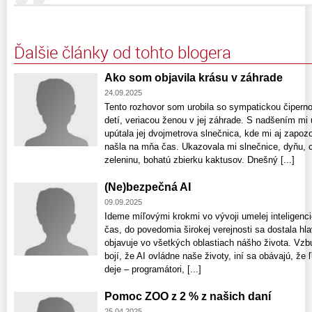
Ďalšie články od tohto blogera
Ako som objavila krásu v záhrade
24.09.2025
Tento rozhovor som urobila so sympatickou čipern
detí, veriacou ženou v jej záhrade. S nadšením mi
upútala jej dvojmetrova slnečnica, kde mi aj zapozo
našla na mňa čas. Ukazovala mi slnečnice, dyňu, cv
zeleninu, bohatú zbierku kaktusov. Dnešný [...]
(Ne)bezpečná AI
09.09.2025
Ideme míľovými krokmi vo vývoji umelej inteligenci
čas, do povedomia širokej verejnosti sa dostala h
objavuje vo všetkých oblastiach nášho života. Vzb
bojí, že AI ovládne naše životy, iní sa obávajú, že 
deje – programátori, [...]
Pomoc ZOO z 2 % z našich daní
25.04.2025