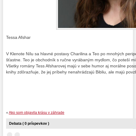
Tessa Afshar
V Klenote Nílu sa hlavné postavy Charilina a Teo po mnohých perip
šťastne. Teo je obchodník s ručne vyrábaným mydlom, čo poteší mil
Všetky romány Tess Afsharovej majú v sebe humor aj morálne posol
knihy zdôrazňuje, že jej príbehy nenahrádzajú Bibliu, ale majú povzb
«
Ako som objavila krásu v záhrade
Debata ( 0 príspevkov )