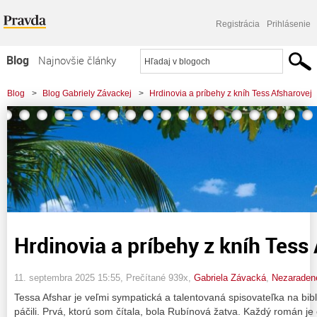
Registrácia
Prihlásenie
Blog
Najnovšie články
Najčítanejšie články
Blog
>
Blog Gabriely Závackej
>
Hrdinovia a príbehy z kníh Tess Afsharovej
Najkomentovanejšie články
Zoznam blogov
Komerčné blogy
Hrdinovia a príbehy z kníh Tess
11. septembra 2025 15:55
, Prečítané 939x,
Gabriela Závacká
,
Nezaraden
Tessa Afshar je veľmi sympatická a talentovaná spisovateľka na bibl
páčili. Prvá, ktorú som čítala, bola Rubínová žatva. Každý román je 