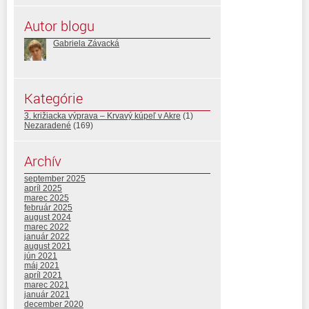
Autor blogu
Gabriela Závacká
Kategórie
3. križiacka výprava – Krvavý kúpeľ v Akre
(1)
Nezaradené
(169)
Archív
september 2025
apríl 2025
marec 2025
február 2025
august 2024
marec 2022
január 2022
august 2021
jún 2021
máj 2021
apríl 2021
marec 2021
január 2021
december 2020