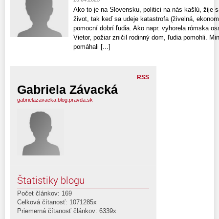
Ako to je na Slovensku, politici na nás kašlú, žije
život, tak keď sa udeje katastrofa (živelná, ekonom
pomocní dobrí ľudia. Ako napr. vyhorela rómska osad
Vietor, požiar zničil rodinný dom, ľudia pomohli. M
pomáhali [...]
RSS
Gabriela Závacká
gabrielazavacka.blog.pravda.sk
Štatistiky blogu
Počet článkov: 169
Celková čítanosť: 1071285x
Priemerná čítanosť článkov: 6339x