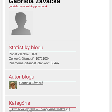
Gabriela Závacká
gabrielazavacka.blog.pravda.sk
Štatistiky blogu
Počet článkov: 169
Celková čítanosť: 1072103x
Priemerná čítanosť článkov: 6344x
Autor blogu
Gabriela Závacká
Kategórie
3. križiacka výprava – Krvavý kúpeľ v Akre
(1)