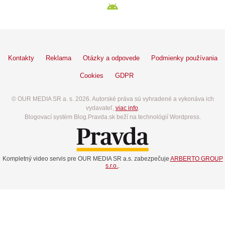
Kontakty
Reklama
Otázky a odpovede
Podmienky používania
Cookies
GDPR
© OUR MEDIA SR a. s. 2026. Autorské práva sú vyhradené a vykonáva ich
vydavateľ,
viac info
.
Blogovací systém Blog.Pravda.sk beží na technológií Wordpress.
Kompletný video servis pre OUR MEDIA SR a.s. zabezpečuje
ARBERTO GROUP
s.r.o.
.