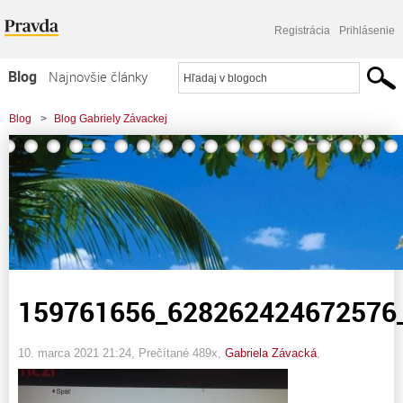
Registrácia
Prihlásenie
Blog
Najnovšie články
Najčítanejšie články
Blog
>
Blog Gabriely Závackej
Najkomentovanejšie články
>
159761656_628262424672576_6457611596750642501_n
Zoznam blogov
Komerčné blogy
159761656_628262424672576
10. marca 2021 21:24
, Prečítané 489x,
Gabriela Závacká
,