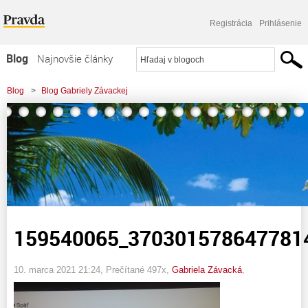
Registrácia
Prihlásenie
Blog
Najnovšie články
Najčítanejšie články
Blog
>
Blog Gabriely Závackej
Najkomentovanejšie články
>
159540065_3703015786477814_1671044761526414004_n
Zoznam blogov
Komerčné blogy
159540065_370301578647781
10. marca 2021 21:24
, Prečítané 497x,
Gabriela Závacká
,