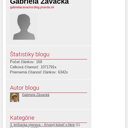
Gabriela Závacká
gabrielazavacka.blog.pravda.sk
Štatistiky blogu
Počet článkov: 169
Celková čítanosť: 1071791x
Priemerná čítanosť článkov: 6342x
Autor blogu
Gabriela Závacká
Kategórie
3. križiacka výprava – Krvavý kúpeľ v Akre
(1)