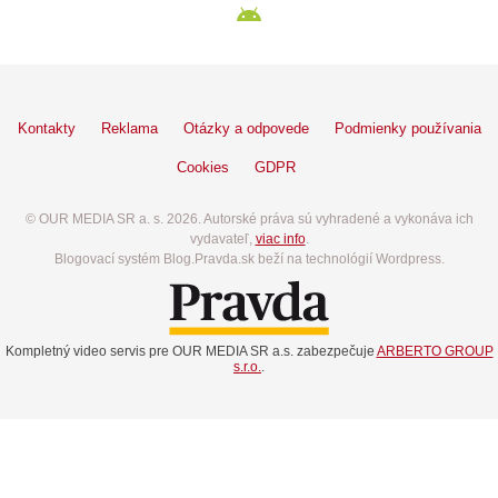
Kontakty
Reklama
Otázky a odpovede
Podmienky používania
Cookies
GDPR
© OUR MEDIA SR a. s. 2026. Autorské práva sú vyhradené a vykonáva ich
vydavateľ,
viac info
.
Blogovací systém Blog.Pravda.sk beží na technológií Wordpress.
Kompletný video servis pre OUR MEDIA SR a.s. zabezpečuje
ARBERTO GROUP
s.r.o.
.